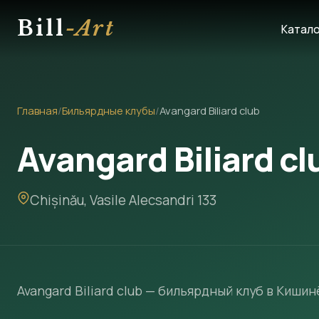
Bill
-Art
Катал
Главная
/
Бильярдные клубы
/
Avangard Biliard club
Avangard Biliard cl
Chișinău, Vasile Alecsandri 133
Avangard Biliard club — бильярдный клуб в Кишинё