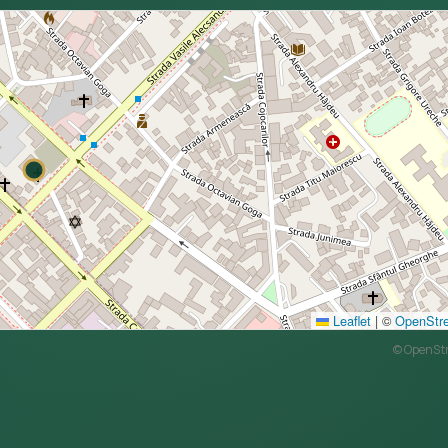
Leaflet
|
©
OpenStr
©
OpenSt