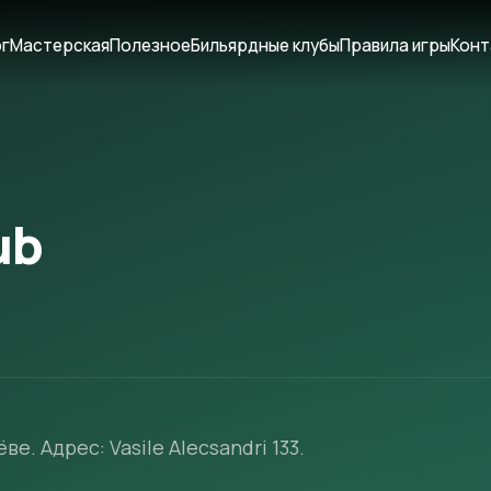
ог
Мастерская
Полезное
Бильярдные клубы
Правила игры
Конт
ub
ве. Адрес: Vasile Alecsandri 133.