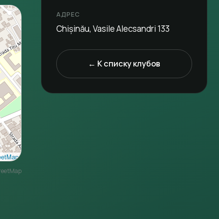
АДРЕС
Chișinău, Vasile Alecsandri 133
← К списку клубов
eetMap
reetMap