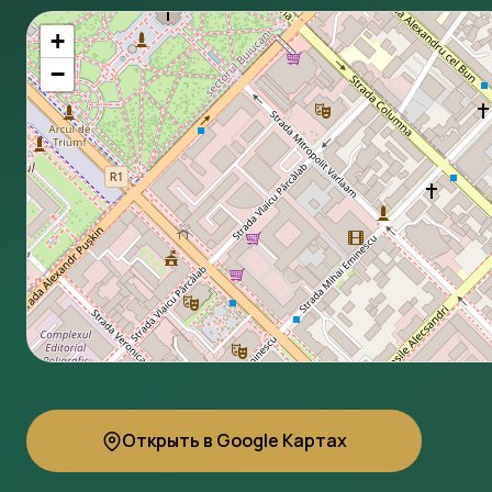
+
−
Открыть в Google Картах