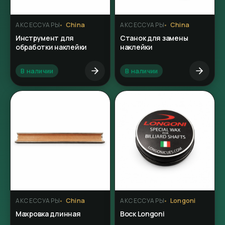
China
China
АКСЕССУАРЫ
АКСЕССУАРЫ
Инструмент для
Станок для замены
обработки наклейки
наклейки
В наличии
В наличии
China
Longoni
АКСЕССУАРЫ
АКСЕССУАРЫ
Махровка длинная
Воск Longoni