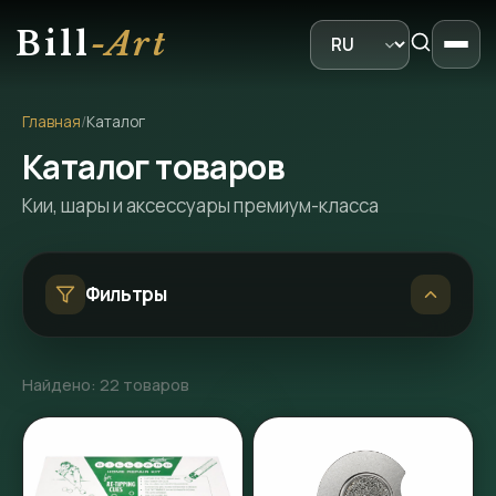
Bill
-Art
Главная
/
Каталог
Каталог товаров
Кии, шары и аксессуары премиум-класса
Показа
Фильтры
Найдено: 22 товаров