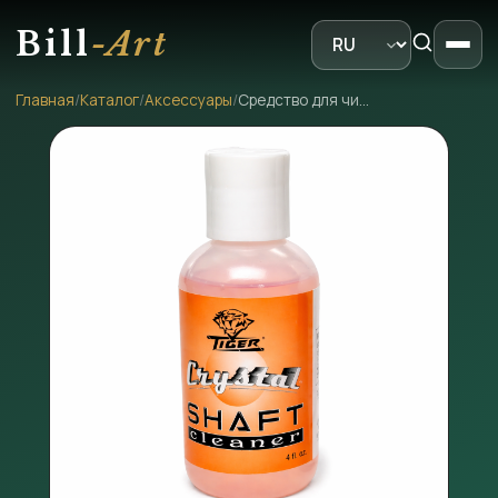
Bill
-Art
Главная
/
Каталог
/
Аксессуары
/
Средство для чистки кия Tiger Crystal Shaft Cleaner