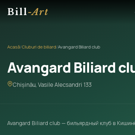
Bill
-Art
Acasă
/
Cluburi de biliard
/
Avangard Biliard club
Avangard Biliard cl
Chișinău, Vasile Alecsandri 133
Avangard Biliard club — бильярдный клуб в Кишинё