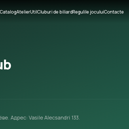
Catalog
Atelier
Util
Cluburi de biliard
Regulile jocului
Contacte
ub
ве. Адрес: Vasile Alecsandri 133.