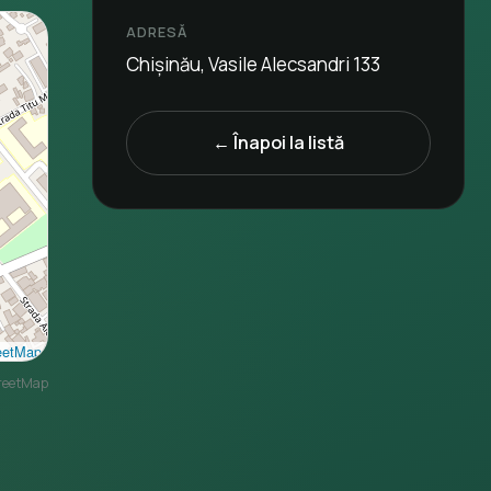
ADRESĂ
Chișinău, Vasile Alecsandri 133
← Înapoi la listă
eetMap
reetMap