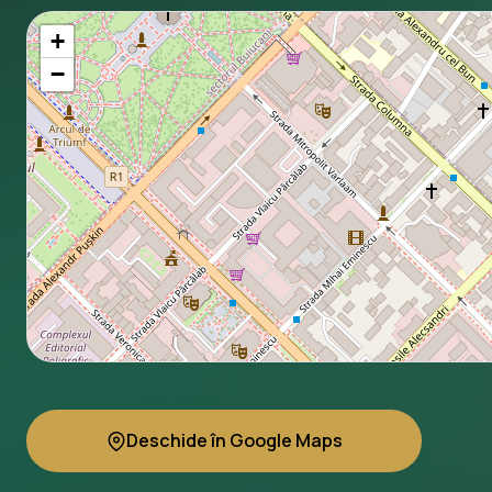
+
−
Deschide în Google Maps