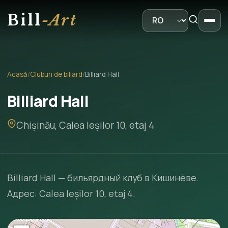
Bill
-Art
Acasă
/
Cluburi de biliard
/
Billiard Hall
Billiard Hall
Chișinău, Calea Ieșilor 10, etaj 4
Billiard Hall — бильярдный клуб в Кишинёве.
Адрес: Calea Ieșilor 10, etaj 4.