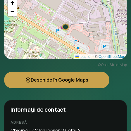
+
−
Leaflet
|
©
OpenStreetMap
©
OpenStreetMap
Deschide în Google Maps
Informații de contact
ADRESĂ
Chișinău, Calea Ieșilor 10, etaj 4