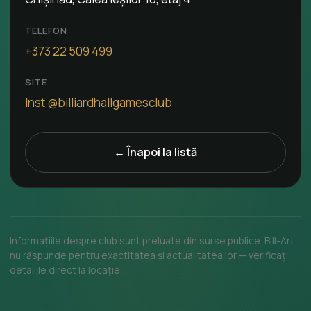
TELEFON
+373 22 509 499
SITE
Inst @billiardhallgamesclub
← Înapoi la listă
Informațiile despre club sunt preluate din surse publice. Bill-Art
nu răspunde pentru exactitatea și actualitatea lor — verificați
detaliile direct la locație.