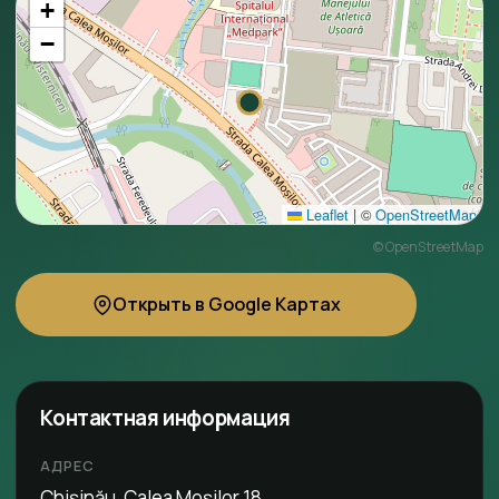
+
−
Leaflet
|
©
OpenStreetMap
©
OpenStreetMap
Открыть в Google Картах
Контактная информация
АДРЕС
Chișinău, Calea Moșilor 18