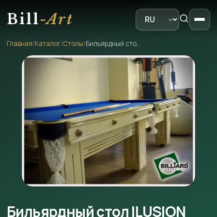
Bill
-Art
Главная
/
Каталог
/
Столы
/
Бильярдный стол ILUSION
Бильярдный стол ILUSION