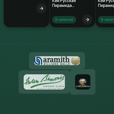
Кий Русская
Кий Рус
Пирамида
Пирамид
Палисандр 4×6
4×6 пал
В наличии
В нали