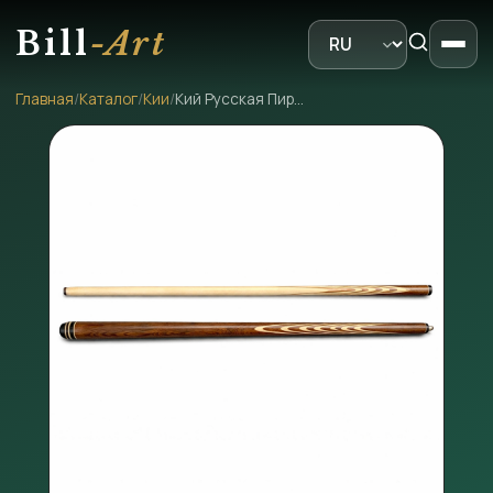
Bill
-Art
Главная
/
Каталог
/
Кии
/
Кий Русская Пирамида «Бакота 4×6»