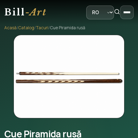
Bill
-Art
Acasă
/
Catalog
/
Tacuri
/
Cue Piramida rusă
Cue Piramida rusă