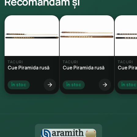
Recomandăm și
TACURI
TACURI
TACURI
Cue Piramida rusă
Cue Piramida rusă
Cue Pir
În stoc
În stoc
În stoc