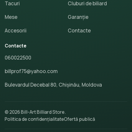
Tacuri
Cluburi de biliard
Mese
Garanție
Accesorii
Contacte
Contacte
060022500
billprof75@yahoo.com
Bulevardul Decebal 80, Chișinău, Moldova
© 2026 Bill-Art Billiard Store.
Politica de confidențialitate
Ofertă publică