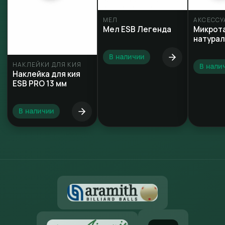
МЕЛ
АКСЕССУ
Мел ESB Легенда
Микрот
натура
В наличии
НАКЛЕЙКИ ДЛЯ КИЯ
В нали
Наклейка для кия
ESB PRO 13 мм
В наличии