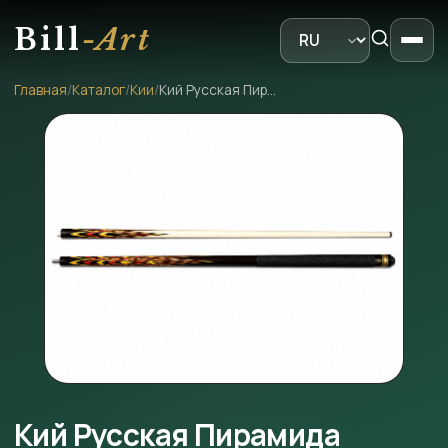
Bill
-Art
Главная
/
Каталог
/
Кии
/
Кий Русская Пирамида Легенда Тюльпан
Кий Русская Пирамида