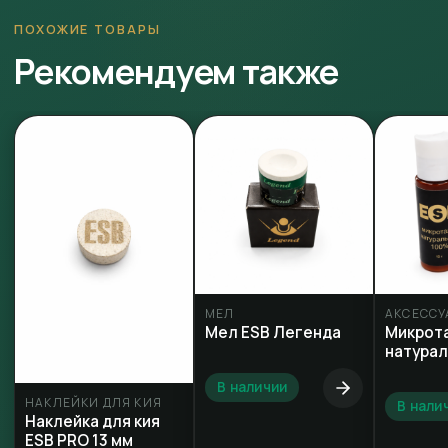
ПОХОЖИЕ ТОВАРЫ
Рекомендуем также
МЕЛ
АКСЕССУ
Мел ESB Легенда
Микрот
натура
В наличии
НАКЛЕЙКИ ДЛЯ КИЯ
В нали
Наклейка для кия
ESB PRO 13 мм