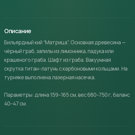
Описание
Бильярдный кий “Матрица”. Основная древесина —
чёрный граб, запилы из лимонника, падука или
крашеного граба. Шафт из граба. Вакуумная
скрутка титан–латунь с карбоновыми кольцами. На
турняке выполнена лазерная насечка.
Параметры: длина 159–165 см, вес 680–750 г, баланс
40–47 см.