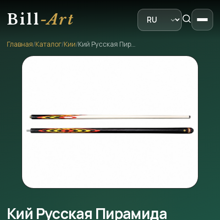
Bill
-Art
Главная
/
Каталог
/
Кии
/
Кий Русская Пирамида Черный граб лимонник падук
Кий Русская Пирамида