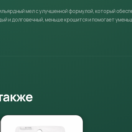
бильярдный мел с улучшенной формулой, который обес
рдый и долговечный, меньше крошится и помогает умень
также