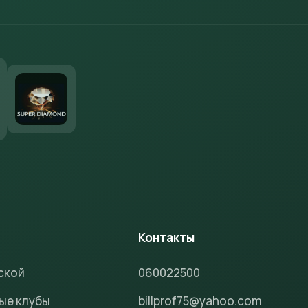
м
Контакты
ской
060022500
ые клубы
billprof75@yahoo.com