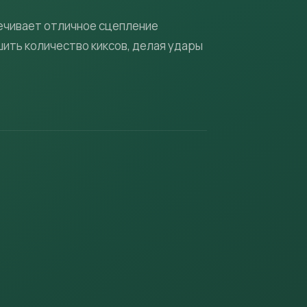
печивает отличное сцепление
шить количество киксов, делая удары