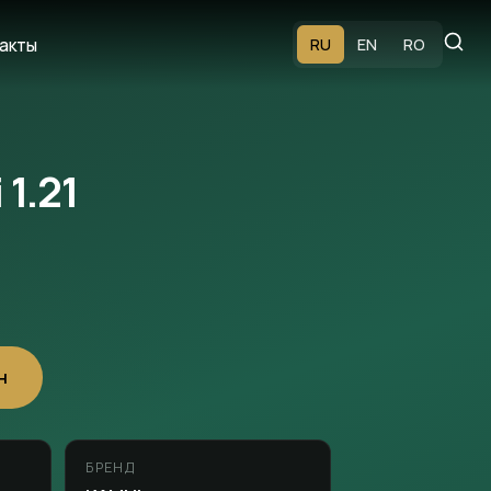
акты
RU
EN
RO
1.21
н
БРЕНД