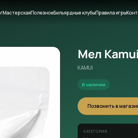
ог
Мастерская
Полезное
Бильярдные клубы
Правила игры
Конт
Мел Kamui 
KAMUI
В наличии
Позвонить в магази
КАТЕГОРИЯ