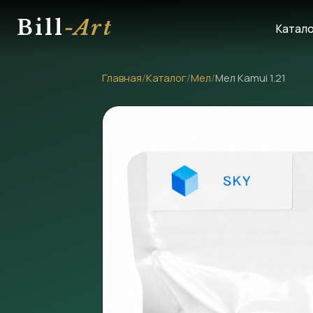
Bill
-Art
Катал
Главная
/
Каталог
/
Мел
/
Мел Kamui 1.21