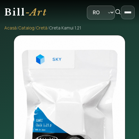
Bill
-Art
Acasă
/
Catalog
/
Cretă
/
Creta Kamui 1.21