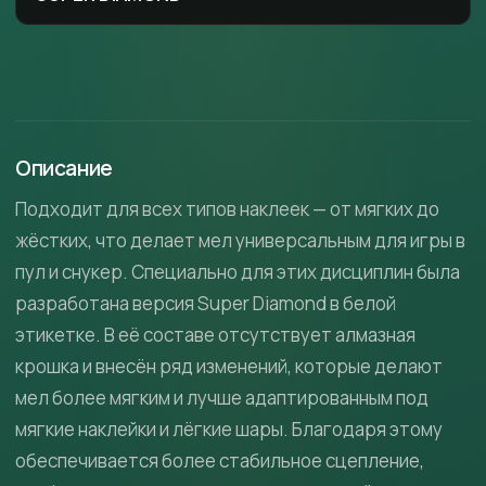
Описание
Подходит для всех типов наклеек — от мягких до
жёстких, что делает мел универсальным для игры в
пул и снукер. Специально для этих дисциплин была
разработана версия Super Diamond в белой
этикетке. В её составе отсутствует алмазная
крошка и внесён ряд изменений, которые делают
мел более мягким и лучше адаптированным под
мягкие наклейки и лёгкие шары. Благодаря этому
обеспечивается более стабильное сцепление,