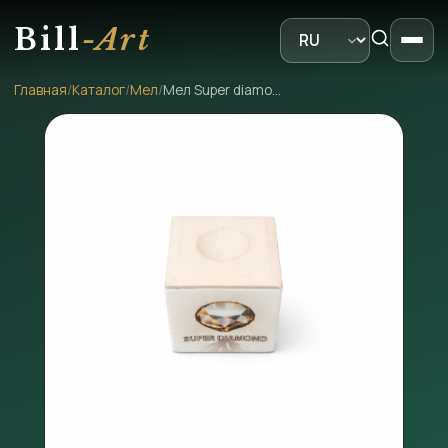
Bill
-Art
Главная
/
Каталог
/
Мел
/
Мел Super diamond