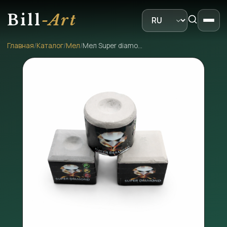
Bill
-Art
Главная
/
Каталог
/
Мел
/
Мел Super diamond