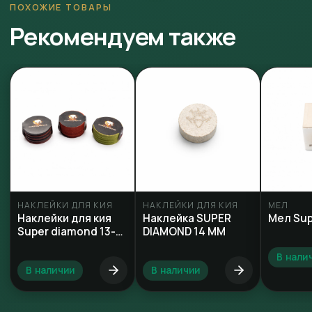
ПОХОЖИЕ ТОВАРЫ
Рекомендуем также
НАКЛЕЙКИ ДЛЯ КИЯ
НАКЛЕЙКИ ДЛЯ КИЯ
МЕЛ
Наклейки для кия
Наклейка SUPER
Мел Sup
Super diamond 13-
DIAMOND 14 MM
13,2 мм
В нали
В наличии
В наличии