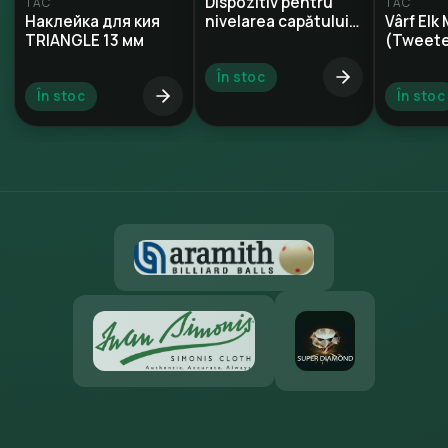
Dispozitiv pentru
TAC
TAC
Наклейка для кия
nivelarea capătului
Vârf Elk
TRIANGLE 13 мм
shaftului
(Tweet
În stoc
În stoc
În stoc