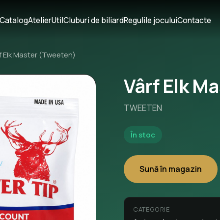
Catalog
Atelier
Util
Cluburi de biliard
Regulile jocului
Contacte
f Elk Master (Tweeten)
Vârf Elk M
TWEETEN
În stoc
Sună în magazin
CATEGORIE