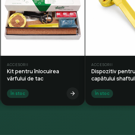
ACCESORII
ACCESORII
Kit pentru înlocuirea
Dispozitiv pentru
vârfului de tac
capătului shaftul
În stoc
În stoc