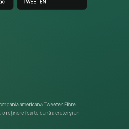
ac
TWEETEN
e compania americană Tweeten Fibre
, o reținere foarte bună a cretei și un