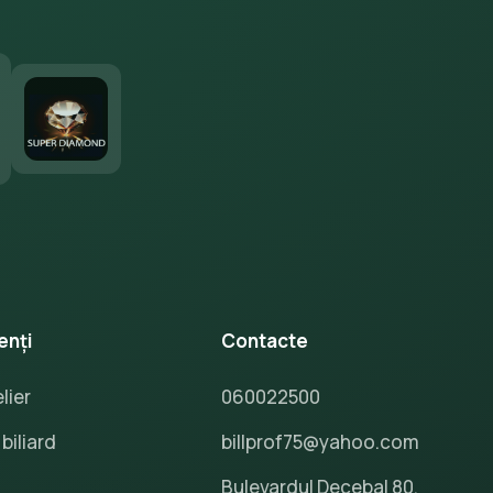
enți
Contacte
lier
060022500
biliard
billprof75@yahoo.com
Bulevardul Decebal 80,