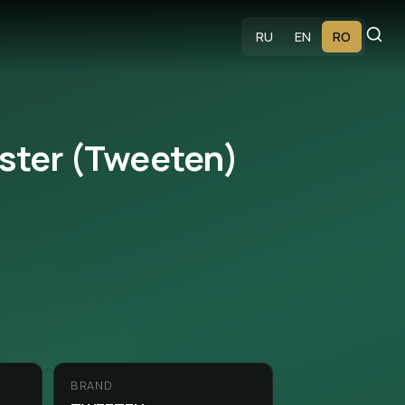
RU
EN
RO
aster (Tweeten)
BRAND