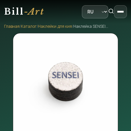
Bill
-Art
Главная
/
Каталог
/
Наклейки для кия
/
Наклейка SENSEI EXTRIM 14 MM