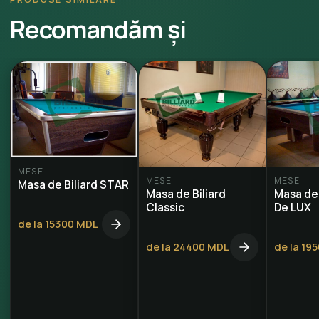
Recomandăm și
MESE
MESE
MESE
Masa de Biliard STAR
Masa de Biliard
Masa de 
Classic
De LUX
de la 15300 MDL
de la 24400 MDL
de la 19