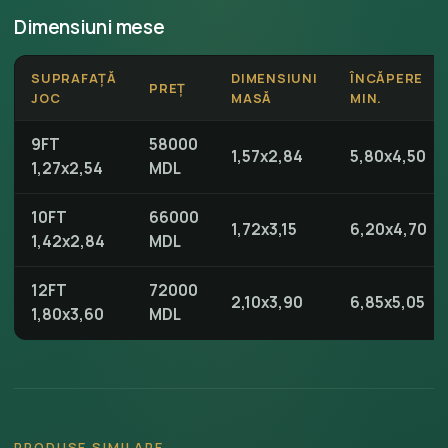
Dimensiuni mese
SUPRAFAȚĂ
DIMENSIUNI
ÎNCĂPERE
PREȚ
JOC
MASĂ
MIN.
9FT
58000
1,57x2,84
5,80x4,50
1,27x2,54
MDL
10FT
66000
1,72x3,15
6,20x4,70
1,42x2,84
MDL
12FT
72000
2,10x3,90
6,85x5,05
1,80x3,60
MDL
PRODUSE SIMILARE