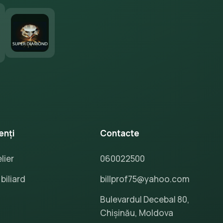
enți
Contacte
lier
060022500
biliard
billprof75@yahoo.com
Bulevardul Decebal 80,
Chișinău, Moldova