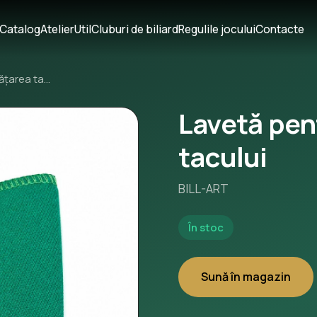
Catalog
Atelier
Util
Cluburi de biliard
Regulile jocului
Contacte
Lavetă pentru curățarea tacului
Lavetă pen
tacului
BILL-ART
În stoc
Sună în magazin