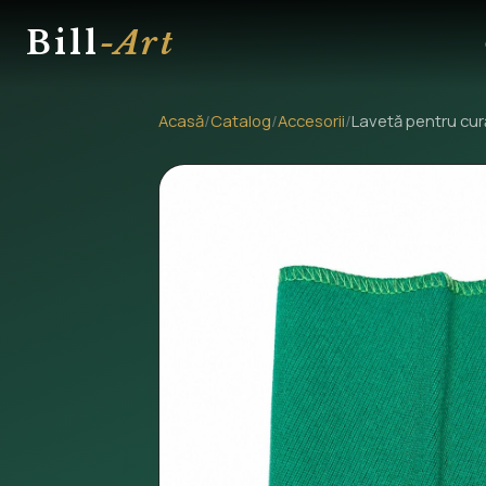
Bill
-Art
Acasă
/
Catalog
/
Accesorii
/