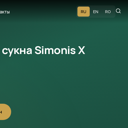
акты
RU
EN
RO
 сукна Simonis X
н