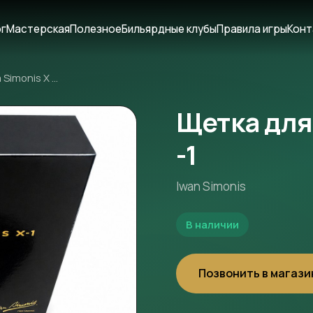
ог
Мастерская
Полезное
Бильярдные клубы
Правила игры
Конт
Щетка для сукна Simonis X -1
Щетка для
-1
Iwan Simonis
В наличии
Позвонить в магази