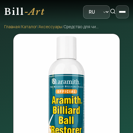
Bill
-Art
Главная
/
Каталог
/
Аксессуары
/
Средство для чистки шаров Aramith Ball Restorer