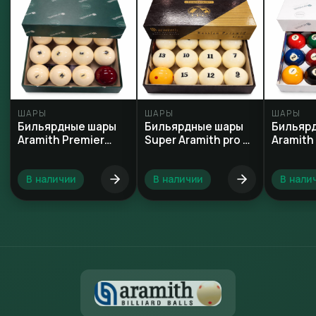
ШАРЫ
ШАРЫ
ШАРЫ
Бильярдные шары
Бильярдные шары
Бильяр
Aramith Premier
Super Aramith pro 67
Aramith
68mm
mm
pool 57
В наличии
В наличии
В нали