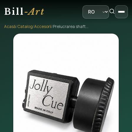
Bill
-Art
Acasă
/
Catalog
/
Accesorii
/
Prelucrarea shaftului cu sistemul Jolly Cue