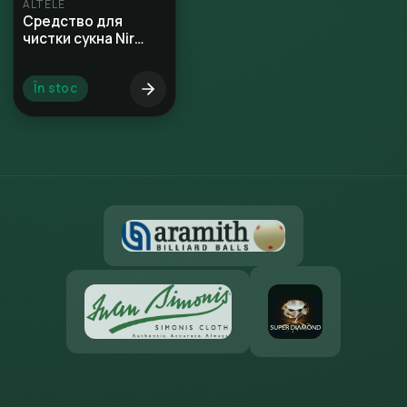
ALTELE
Средство для
чистки сукна Nir
Cloth Cleaner
În stoc