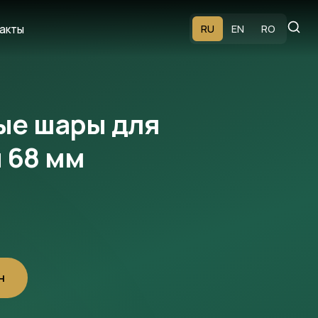
акты
RU
EN
RO
ые шары для
 68 мм
н