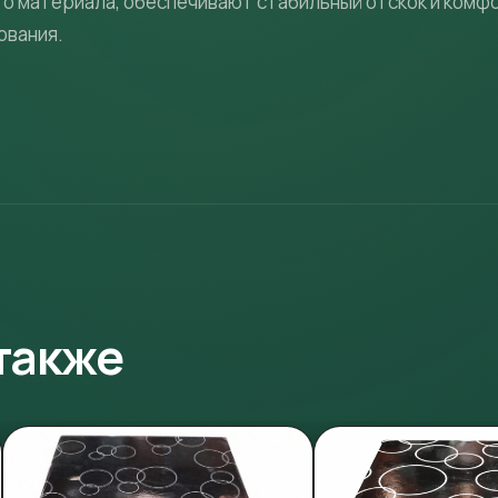
о материала, обеспечивают стабильный отскок и комф
ования.
также