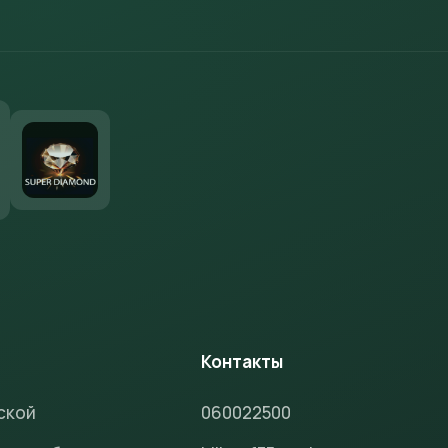
м
Контакты
ской
060022500