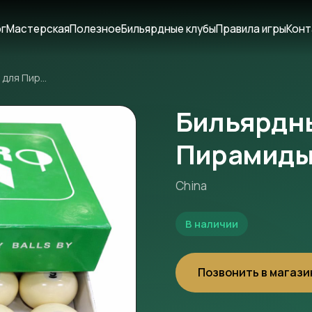
ог
Мастерская
Полезное
Бильярдные клубы
Правила игры
Конт
Бильярдные шары для Пирамиды 68 мм
Бильярдн
Пирамиды
China
В наличии
Позвонить в магази