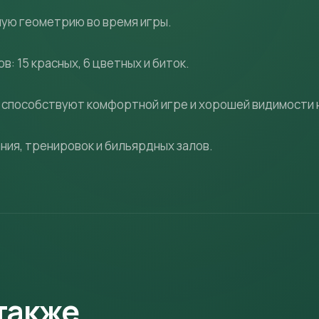
ную геометрию во время игры.
: 15 красных, 6 цветных и биток.
ь способствуют комфортной игре и хорошей видимости 
ия, тренировок и бильярдных залов.
также