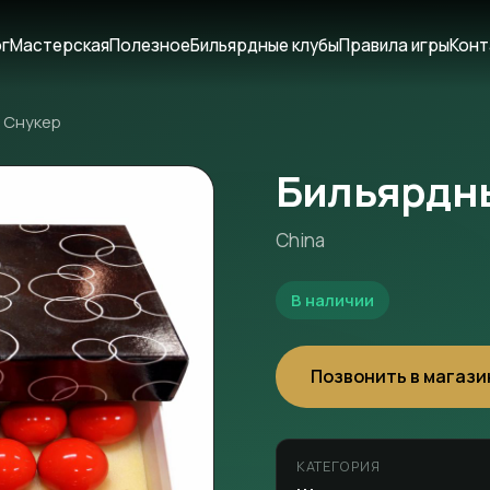
ог
Мастерская
Полезное
Бильярдные клубы
Правила игры
Конт
 Снукер
Бильярдн
China
В наличии
Позвонить в магази
КАТЕГОРИЯ