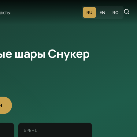
акты
RU
EN
RO
ые шары Снукер
н
БРЕНД