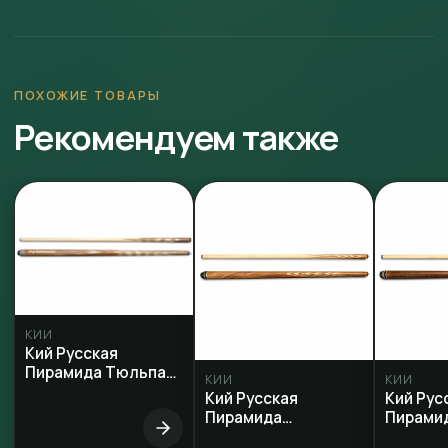
ПОХОЖИЕ ТОВАРЫ
Рекомендуем также
КИИ
Кий Русская
Пирамида Тюльпан
КИИ
КИИ
Масарандуба
Кий Русская
Кий Рус
Пирамида
Пирамида «Ба
Палисандр 4×6
4×6»