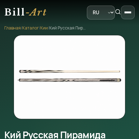
Bill
-Art
Главная
/
Каталог
/
Кии
/
Кий Русская Пирамида Серый граб напряженный запил
Кий Русская Пирамида