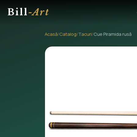
Bill
-Art
Acasă
/
Catalog
/
Tacuri
/
Cue Piramida rusă