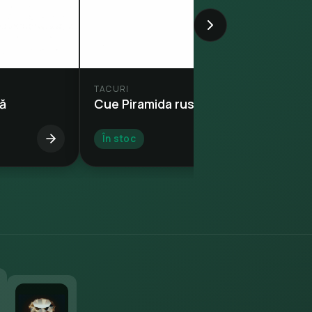
TACURI
ă
Cue Piramida rusă
În stoc