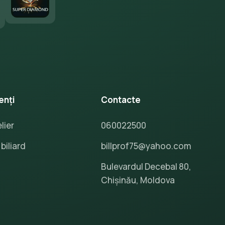
enți
Contacte
lier
060022500
biliard
billprof75@yahoo.com
Bulevardul Decebal 80,
Chișinău, Moldova