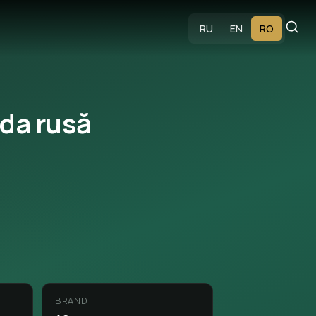
RU
EN
RO
da rusă
BRAND