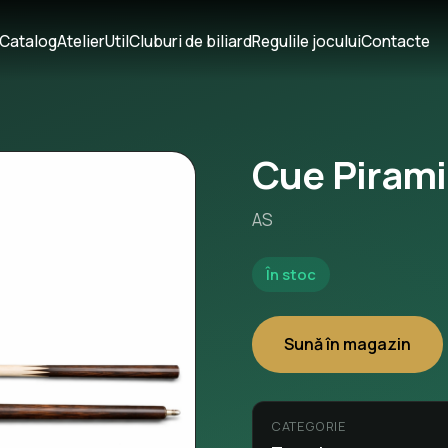
Catalog
Atelier
Util
Cluburi de biliard
Regulile jocului
Contacte
Cue Pirami
AS
În stoc
Sună în magazin
CATEGORIE