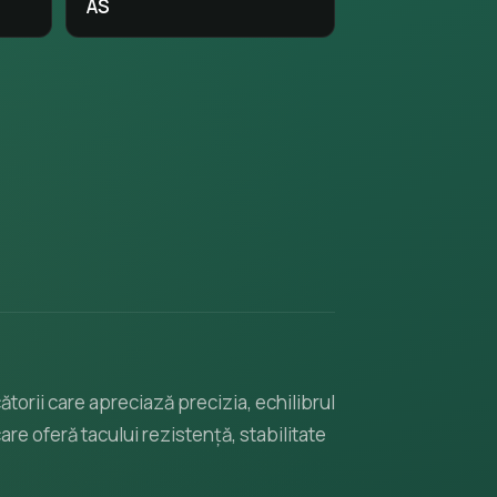
AS
orii care apreciază precizia, echilibrul
are oferă tacului rezistență, stabilitate