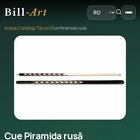
Bill
-Art
Acasă
/
Catalog
/
Tacuri
/
Cue Piramida rusă
Cue Piramida rusă