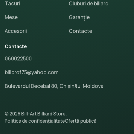
Tacuri
Cluburi de biliard
Mese
Garanție
Accesorii
Contacte
Contacte
060022500
billprof75@yahoo.com
Bulevardul Decebal 80, Chișinău, Moldova
© 2026 Bill-Art Billiard Store.
Politica de confidențialitate
Ofertă publică