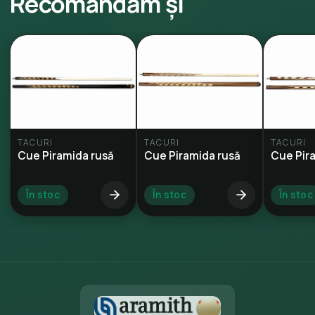
Recomandăm și
TACURI
TACURI
TACURI
Cue Piramida rusă
Cue Piramida rusă
Cue Pir
În stoc
În stoc
În stoc