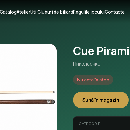
Catalog
Atelier
Util
Cluburi de biliard
Regulile jocului
Contacte
Cue Pirami
Николаенко
Nu este în stoc
Sună în magazin
CATEGORIE