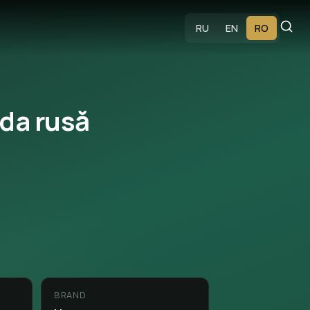
RU
EN
RO
da rusă
BRAND