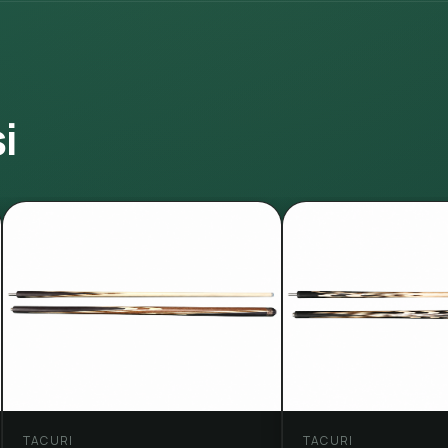
i
TACURI
TACURI