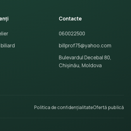
enți
Contacte
lier
060022500
biliard
billprof75@yahoo.com
Bulevardul Decebal 80,
Chișinău, Moldova
Politica de confidențialitate
Ofertă publică