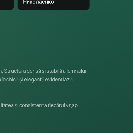
Николаенко
. Structura densă și stabilă a lemnului
ța închisă și elegantă evidențiază
ditatea și consistența fiecărui удар.