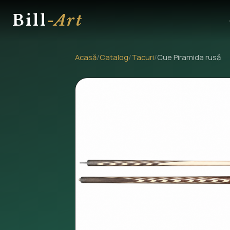
Bill
-Art
Acasă
/
Catalog
/
Tacuri
/
Cue Piramida rusă