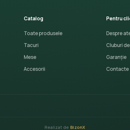
Catalog
Pentru cli
Toate produsele
Despre ate
Tacuri
Cluburi de 
Mese
Garanție
Accesorii
Contacte
Realizat de
BizonX