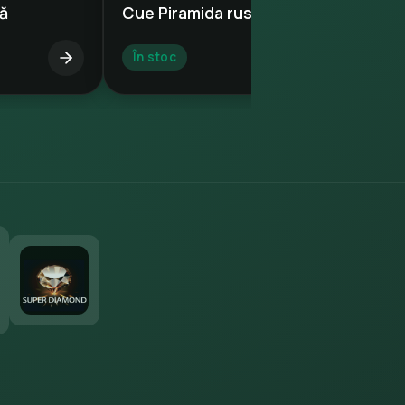
ă
Cue Piramida rusă
În stoc