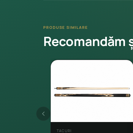
PRODUSE SIMILARE
Recomandăm ș
TACURI