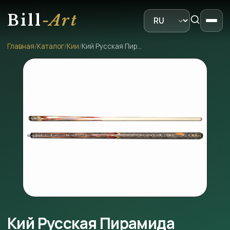
Bill
-Art
Главная
/
Каталог
/
Кии
/
Кий Русская Пирамида змеиное дерево цветной граб
Кий Русская Пирамида