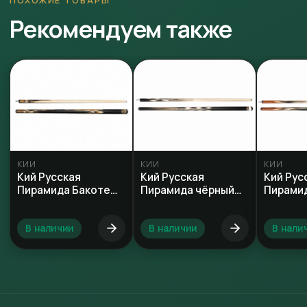
Рекомендуем также
КИИ
КИИ
КИИ
Кий Русская
Кий Русская
Кий Рус
Пирамида Бакоте
Пирамида чёрный
Пирами
черный граб
граб тюльпан
граб па
В наличии
В наличии
В нали