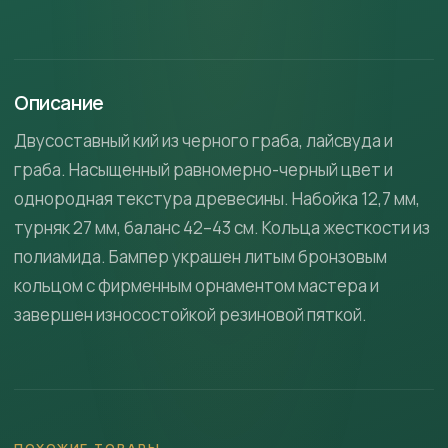
Описание
Двусоставный кий из черного граба, лайсвуда и
граба. Насыщенный равномерно-черный цвет и
однородная текстура древесины. Набойка 12,7 мм,
турняк 27 мм, баланс 42–43 см. Кольца жесткости из
полиамида. Бампер украшен литым бронзовым
кольцом с фирменным орнаментом мастера и
завершен износостойкой резиновой пяткой.
ПОХОЖИЕ ТОВАРЫ