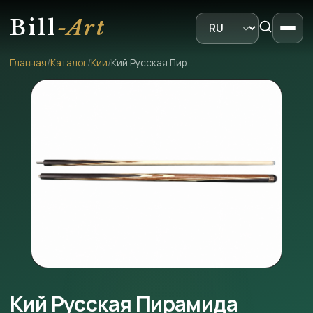
Bill
-Art
Главная
/
Каталог
/
Кии
/
Кий Русская Пирамида черный граб лайсвуд
Кий Русская Пирамида