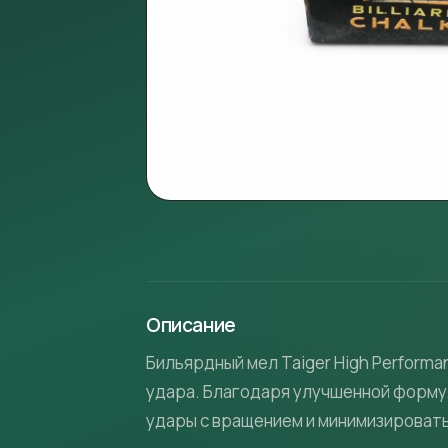
Описание
Бильярдный мел Taiger High Perform
удара. Благодаря улучшенной формул
удары с вращением и минимизировать