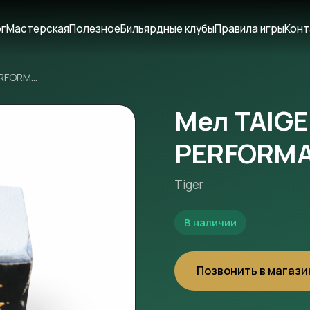
ог
Мастерская
Полезное
Бильярдные клубы
Правила игры
Конт
Мел TAIGER HIGH PERFORMANCE
Мел TAIGE
PERFORM
Tiger
В наличии
Позвонить в магази