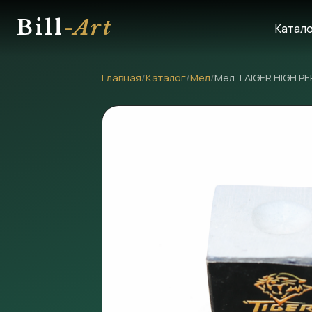
Bill
-Art
Катал
Главная
/
Каталог
/
Мел
/