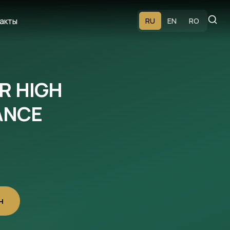
акты
RU
EN
RO
R HIGH
ANCE
н