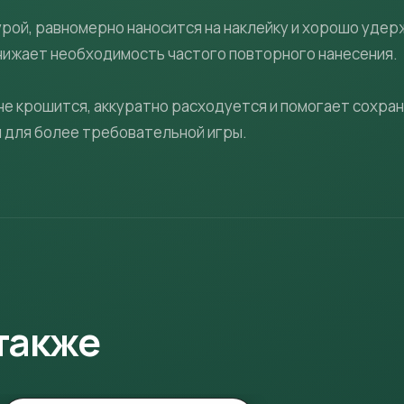
ой, равномерно наносится на наклейку и хорошо удерж
нижает необходимость частого повторного нанесения.
 не крошится, аккуратно расходуется и помогает сохра
и для более требовательной игры.
также