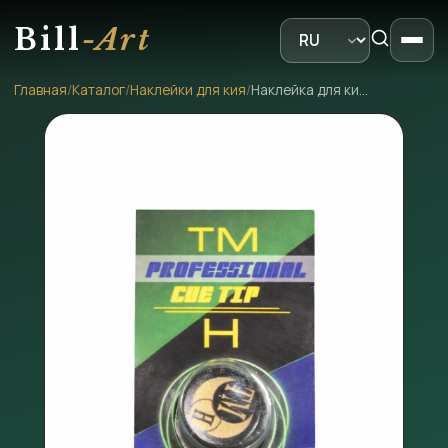
Bill
-Art
Главная
/
Каталог
/
Наклейки для кия
/
Наклейка для кия TM PROFESSIONAL