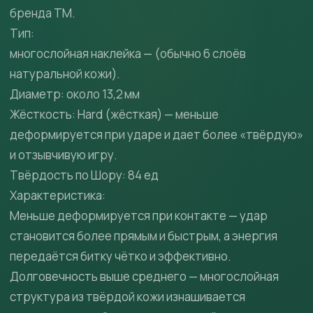
бренда TM.
Тип:
многослойная наклейка — (обычно 6 слоёв
натуральной кожи).
Диаметр: около 13,2 мм
Жёсткость: Hard (жёсткая) — меньше
деформируется при ударе и дает более «твёрдую»
и отзывчивую игру.
Твёрдость по Шору: 84 ед
Характеристика:
Меньше деформируется при контакте — удар
становится более прямым и быстрым, а энергия
передаётся битку чётко и эффективно.
Долговечность выше среднего — многослойная
структура из твёрдой кожи изнашивается