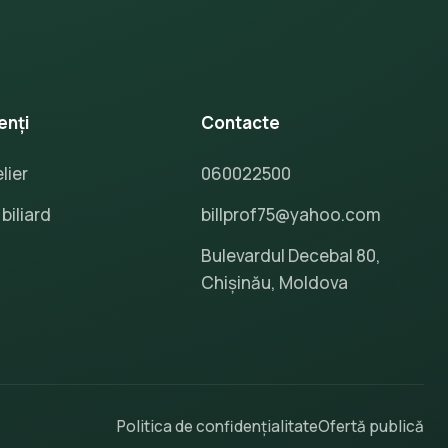
enți
Contacte
lier
060022500
biliard
billprof75@yahoo.com
Bulevardul Decebal 80,
Chișinău, Moldova
Politica de confidențialitate
Ofertă publică