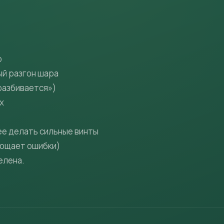
р
ый разгон шара
разбивается»)
х
е делать сильные винты
рощает ошибки)