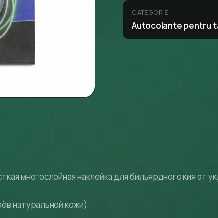
CATEGORIE
Autocolante pentru t
сткая многослойная наклейка для бильярдного кия от у
оёв натуральной кожи)