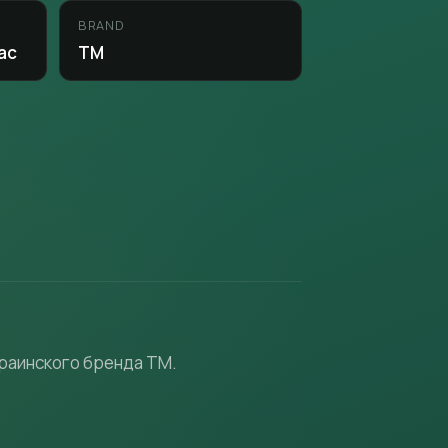
BRAND
ac
ТМ
краинского бренда TM.