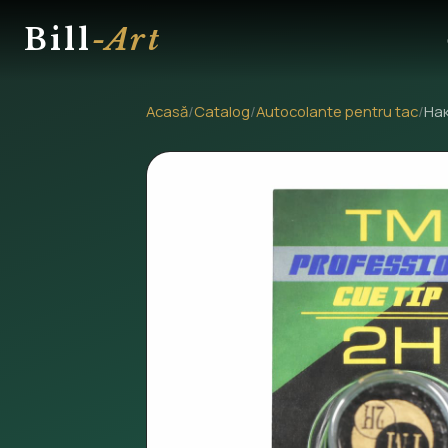
Bill
-Art
Acasă
/
Catalog
/
Autocolante pentru tac
/