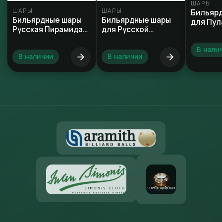
ШАРЫ
ШАРЫ
ШАРЫ
Бильяр
Бильярдные шары
Бильярдные шары
для Пул
Русская Пирамида
для Русской
68 мм
Пирамиды 60 мм
В нали
В наличии
В наличии