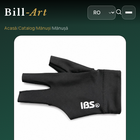
Bill
-Art
Acasă
/
Catalog
/
Mănuși
/
Mănușă