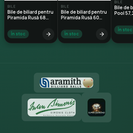
BILE
BILE
BILE
Bile de 
Bile de biliard pentru
Bile de biliard pentru
Pool 57
Piramida Rusă 68
Piramida Rusă 60
mm
mm
În stoc
În stoc
În stoc