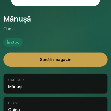
Mănușă
China
În stoc
Sună în magazin
CATEGORIE
Mănuși
BRAND
China