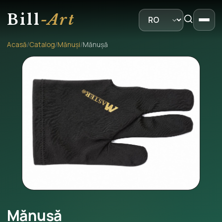
Bill
-Art
Acasă
/
Catalog
/
Mănuși
/
Mănușă
Mănușă