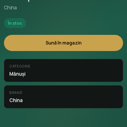
China
În stoc
Sună în magazin
CATEGORIE
Mănuși
BRAND
China