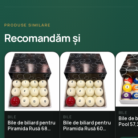
PRODUSE SIMILARE
Recomandăm și
BILE
BILE
BILE
Bile de 
Bile de biliard pentru
Bile de biliard pentru
Pool 57
Piramida Rusă 68
Piramida Rusă 60
mm
mm