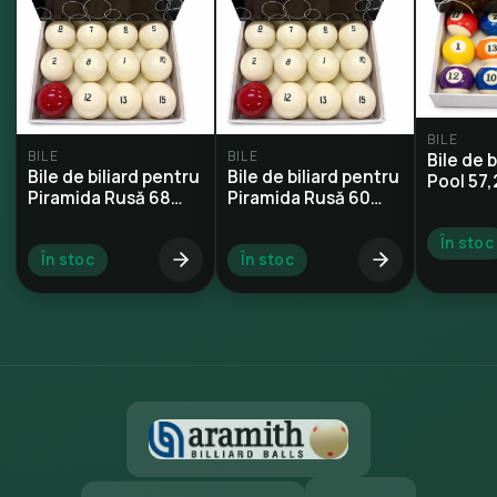
BILE
BILE
BILE
Bile de 
Bile de biliard pentru
Bile de biliard pentru
Pool 57
Piramida Rusă 68
Piramida Rusă 60
mm
mm
În stoc
În stoc
În stoc