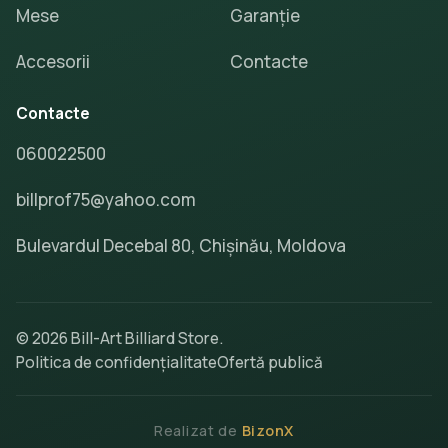
Mese
Garanție
Accesorii
Contacte
Contacte
060022500
billprof75@yahoo.com
Bulevardul Decebal 80, Chișinău, Moldova
© 2026 Bill-Art Billiard Store.
Politica de confidențialitate
Ofertă publică
Realizat de
BizonX