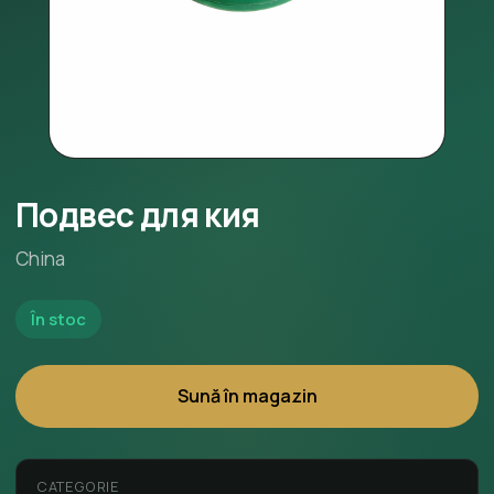
Подвес для кия
China
În stoc
Sună în magazin
CATEGORIE