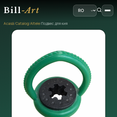
Bill
-Art
Acasă
/
Catalog
/
Altele
/
Подвес для кия