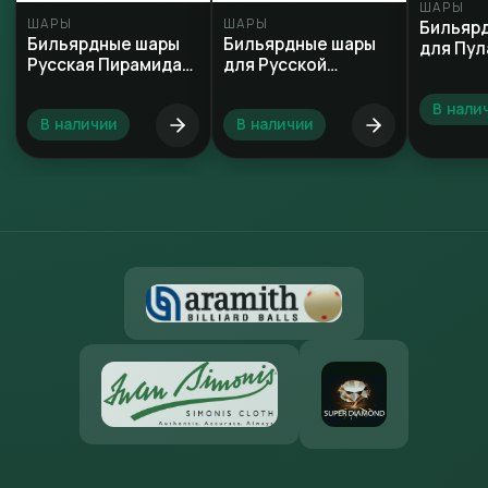
ШАРЫ
ШАРЫ
ШАРЫ
Бильяр
Бильярдные шары
Бильярдные шары
для Пул
Русская Пирамида
для Русской
68 мм
Пирамиды 60 мм
В нали
В наличии
В наличии