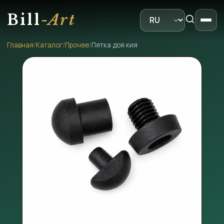
Bill
-Art
Главная
/
Каталог
/
Прочее
/
Пятка доя кия